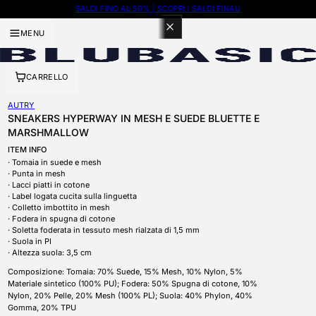
SALDI FINO AL 50% | SCOPRI I SALDI FINALI
100 PUNTI CON ISCRIZIONE A BLUBASIC THE CLUB
MENU
CARRELLO
AUTRY
SNEAKERS HYPERWAY IN MESH E SUEDE BLUETTE E
MARSHMALLOW
ITEM INFO
Tomaia in suede e mesh
Punta in mesh
Lacci piatti in cotone
Label logata cucita sulla linguetta
Colletto imbottito in mesh
Fodera in spugna di cotone
Soletta foderata in tessuto mesh rialzata di 1,5 mm
Suola in PI
Altezza suola: 3,5 cm
Composizione: Tomaia: 70% Suede, 15% Mesh, 10% Nylon, 5%
Materiale sintetico (100% PU); Fodera: 50% Spugna di cotone, 10%
Nylon, 20% Pelle, 20% Mesh (100% PL); Suola: 40% Phylon, 40%
Gomma, 20% TPU