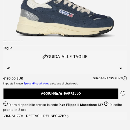
Taglia
GUIDA ALLE TAGLIE
Prezzo di listino
€195,00 EUR
GUADAGNA
195
PUNTI
i
Imposte incluse.
Spese di spedizione
calcolate al check-out.
AGGIUNGI AL CARRELLO
Ritiro disponibile presso la sede
P.zz Filippo il Macedone 137
Di solito
pronto in 2 ore
VISUALIZZA I DETTAGLI DEL NEGOZIO