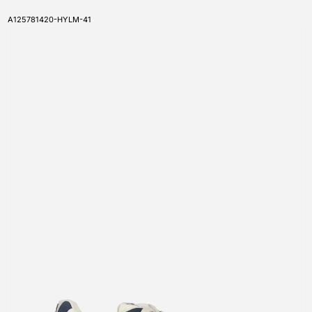
SKU
A125781420-HYLM-41
APRI CONTENUTI