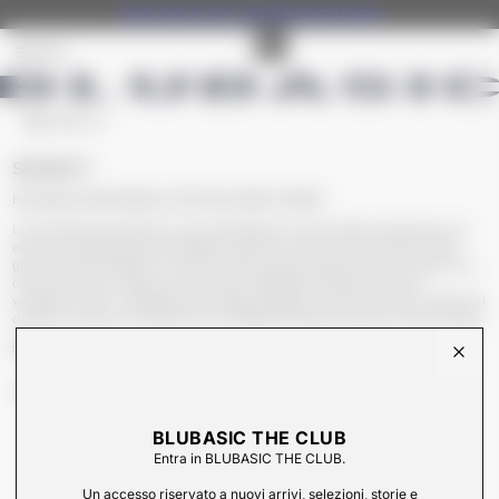
SALDI FINO AL 50% | SCOPRI I SALDI FINALI
MENU
CARRELLO
SEVENTY
ELEGANZA QUOTIDIANA E DETTAGLI SENZA TEMPO
La linea femminile Seventy unisce raffinatezza e funzionalità, pensata per una
donna contemporanea che desidera vestire con stile in ogni momento della
giornata. Capi realizzati con tessuti di alta qualità e tagli sofisticati creano look
chic per il giorno e glamour per la sera, mantenendo sempre comfort e
versatilità. Iconici i capispalla, dai cappotti eleganti ai piumini moderni, affiancati
da abiti e accessori che esprimono un’eleganza italiana autentica e senza tempo.
Read Less
CHIUD
FILTRA E ORDINA
BLUBASIC THE CLUB
Entra in BLUBASIC THE CLUB.
Un accesso riservato a nuovi arrivi, selezioni, storie e