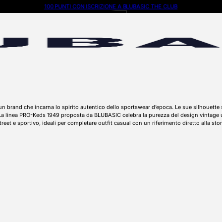
100 PUNTI CON ISCRIZIONE A BLUBASIC THE CLUB
n brand che incarna lo spirito autentico dello sportswear d’epoca. Le sue silhouette
m. La linea PRO-Keds 1949 proposta da BLUBASIC celebra la purezza del design vintage
street e sportivo, ideali per completare outfit casual con un riferimento diretto alla sto