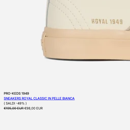
Produttore:
PRO-KEDS 1949
SNEAKERS ROYAL CLASSIC IN PELLE BIANCA
( SALDI -49% )
Prezzo di listino
Prezzo scontato
€195,00 EUR
€98,00 EUR