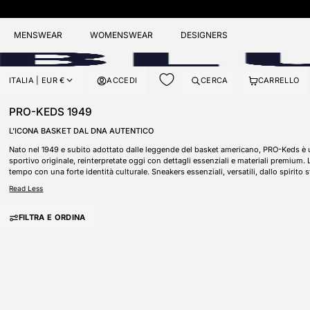
MENSWEAR
WOMENSWEAR
DESIGNERS
ITALIA |
EUR
€
ACCEDI
CERCA
CARRELLO
PAESE/AREA GEOGRAFICA:
PRO-KEDS 1949
L’ICONA BASKET DAL DNA AUTENTICO
Nato nel 1949 e subito adottato dalle leggende del basket americano, PRO-Keds è u
sportivo originale, reinterpretate oggi con dettagli essenziali e materiali premiu
tempo con una forte identità culturale. Sneakers essenziali, versatili, dallo spirito 
Read Less
FILTRA E ORDINA