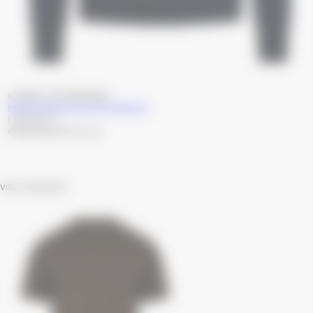
Produttore:
BLUBASIC THE WARDROBE
MAGLIA GIROCOLLO IN COTONE BLU
( ESAURITO )
Prezzo di listino
Prezzo scontato
€138,00 EUR
€69,00 EUR
VISTI DI RECENTE