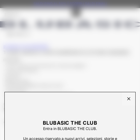
SALDI FINO AL 50% | SCOPRI I SALDI FINALI
MENU
CARRELLO
BLUBASIC THE WARDROBE
T-SHIRT MANICA CORTA MARRONE IN COTONE OSSIGENO
ITEM INFO
T-shirt manica corta marrone in cotone ossigeno
Tinta unita marrone
Girocollo
Maniche corte
Etichetta BLUBASIC interna al collo
Fondo dritto
Collezione Uomo Primavera Estate 2026
CHIUD
Composizione: 92% Cotone, 8% Elastan
Made in
Italy
SKU
BLUBASIC THE CLUB
A126322791-01-54
APRI CONTENUTI
Entra in BLUBASIC THE CLUB.
Un accesso riservato a nuovi arrivi, selezioni, storie e