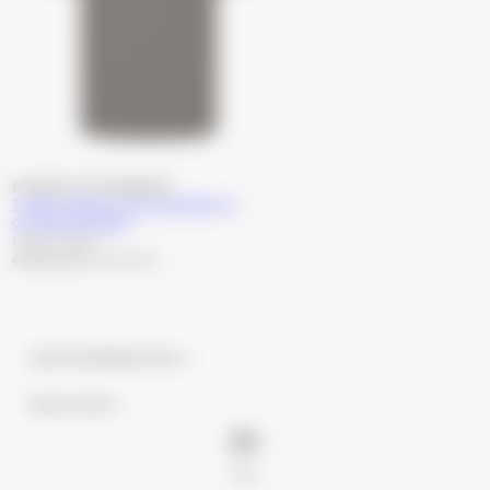
Produttore:
BLUBASIC THE WARDROBE
T-SHIRT MANICA CORTA MARRONE IN
COTONE OSSIGENO
( SALDI -49% )
Prezzo di listino
Prezzo scontato
€139,00 EUR
€70,00 EUR
JOIN THE NEWSLETTER
ITALIA |
EUR
€
PAESE/AREA GEOGRAFICA: