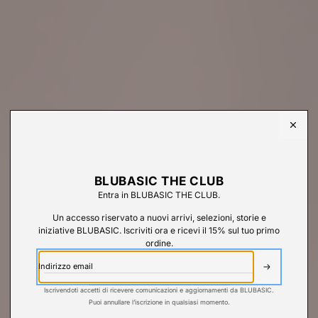
CHIUD
BLUBASIC THE CLUB
Entra in BLUBASIC THE CLUB.
Un accesso riservato a nuovi arrivi, selezioni, storie e
iniziative BLUBASIC. Iscriviti ora e ricevi il 15% sul tuo primo
ordine.
Indirizzo email
ISCRIVITI
Iscrivendoti accetti di ricevere comunicazioni e aggiornamenti da BLUBASIC.
Puoi annullare l’iscrizione in qualsiasi momento.