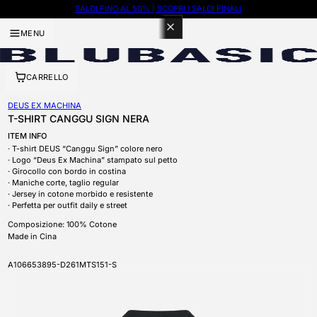
SALDI FINO AL 50% | SCOPRI I SALDI FINALI
100 PUNTI CON ISCRIZIONE A BLUBASIC THE CLUB
MENU
CARRELLO
DEUS EX MACHINA
T-SHIRT CANGGU SIGN NERA
ITEM INFO
T-shirt DEUS “Canggu Sign” colore nero
Logo “Deus Ex Machina” stampato sul petto
Girocollo con bordo in costina
Maniche corte, taglio regular
Jersey in cotone morbido e resistente
Perfetta per outfit daily e street
Composizione: 100% Cotone
Made in Cina
SKU
A106653895-D261MTS151-S
APRI CONTENUTI