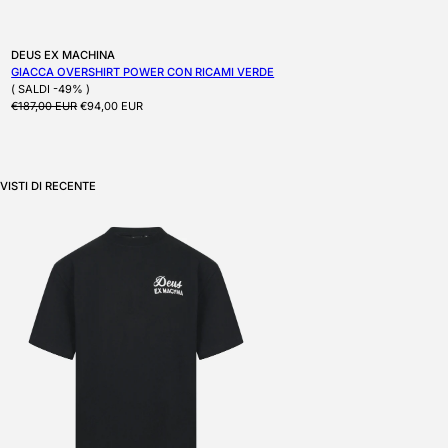
Produttore:
DEUS EX MACHINA
GIACCA OVERSHIRT POWER CON RICAMI VERDE
( SALDI -49% )
Prezzo di listino
Prezzo scontato
€187,00 EUR
€94,00 EUR
VISTI DI RECENTE