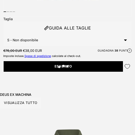
Taglia
GUIDA ALLE TAGLIE
Prezzo di listino
Prezzo scontato
€76,00 EUR
€38,00 EUR
GUADAGNA
38
PUNTI
i
Imposte incluse.
Spese di spedizione
calcolate al check-out.
ESAURITO
DEUS EX MACHINA
VISUALIZZA TUTTO