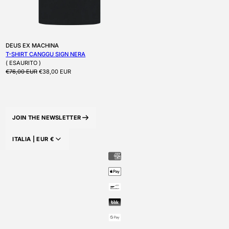
Produttore:
DEUS EX MACHINA
T-SHIRT CANGGU SIGN NERA
( ESAURITO )
Prezzo di listino
Prezzo scontato
€76,00 EUR
€38,00 EUR
JOIN THE NEWSLETTER
ITALIA |
EUR
€
PAESE/AREA GEOGRAFICA: