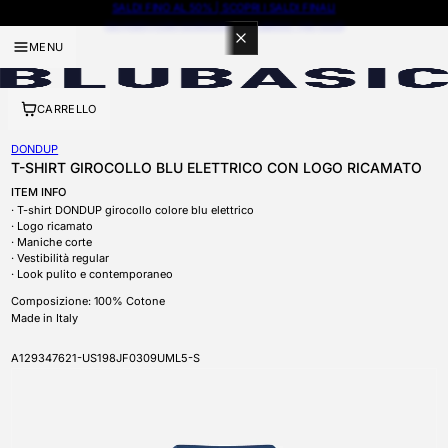
100 PUNTI CON ISCRIZIONE A BLUBASIC THE CLUB
MENU
CARRELLO
DONDUP
T-SHIRT GIROCOLLO BLU ELETTRICO CON LOGO RICAMATO
ITEM INFO
T-shirt DONDUP girocollo colore blu elettrico
Logo ricamato
Maniche corte
Vestibilità regular
Look pulito e contemporaneo
Composizione: 100% Cotone
Made in Italy
SKU
A129347621-US198JF0309UML5-S
APRI CONTENUTI