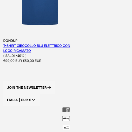
Produttore:
DONDUP
T-SHIRT GIROCOLLO BLU ELETTRICO CON
LOGO RICAMATO
( SALDI -49% )
Prezzo di listino
Prezzo scontato
€99,00 EUR
€50,00 EUR
JOIN THE NEWSLETTER
ITALIA |
EUR
€
PAESE/AREA GEOGRAFICA: