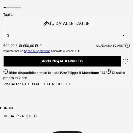
Taglia
GUIDA ALLE TAGLIE
Prezzo di listino
Prezzo scontato
€99,00 EUR
€50,00 EUR
GUADAGNA
50
PUNTI
i
Imposte incluse.
Spese di spedizione
calcolate al check-out.
AGGIUNGI AL CARRELLO
Ritiro disponibile presso la sede
P.zz Filippo il Macedone 137
Di solito
pronto in 2 ore
VISUALIZZA I DETTAGLI DEL NEGOZIO
DONDUP
VISUALIZZA TUTTO