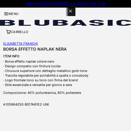
100 PUNTI CON ISCRIZIONE A BLUBASIC THE CLUB
MENU
CARRELLO
ELISABETTA FRANCHI
BORSA EFFETTO NAPLAK NERA
ITEM INFO
Borsa effetto naplak colore nero
Design compatto con finitura lucida
Chiusura superiore con dettaglio metallico gold-tone
Tracolla regolabile per portabilità a spalla o crossbody
Logo frontale tono su tono con firma del brand
Stile essenziale e versatile per giorno e sera
Composizione: 40% poliuretanica, 60% poliestere
SKU
A105864250-BS17A61E2-UNI
APRI CONTENUTI