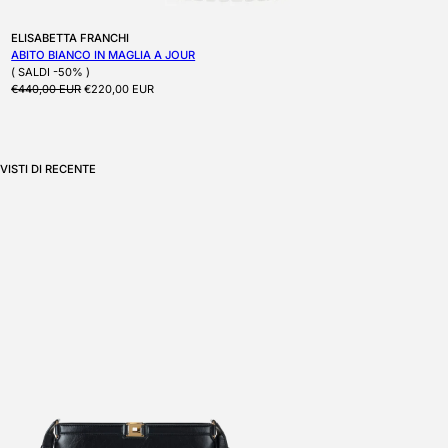
Produttore:
ELISABETTA FRANCHI
ABITO BIANCO IN MAGLIA A JOUR
( SALDI -50% )
Prezzo di listino
Prezzo scontato
€440,00 EUR
€220,00 EUR
VISTI DI RECENTE