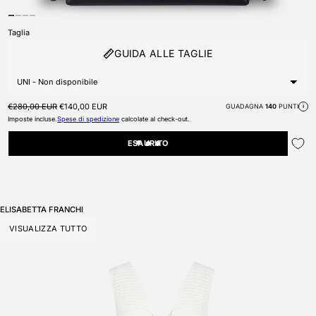
Taglia
GUIDA ALLE TAGLIE
Prezzo di listino
Prezzo scontato
€280,00 EUR
€140,00 EUR
GUADAGNA
140
PUNTI
i
Imposte incluse.
Spese di spedizione
calcolate al check-out.
ESAURITO
ELISABETTA FRANCHI
VISUALIZZA TUTTO