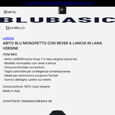
100 PUNTI CON ISCRIZIONE A BLUBASIC THE CLUB
MENU
CARRELLO
LARDINI
ABITO BLU MONOPETTO CON REVER A LANCIA IN LANA
VERGINE
ITEM INFO
Abito LARDINI Iconic Drop 7 in lana vergine colore blu
Modello monopetto con rever a lancia
Chiusura frontale con bottoni
Taglio sartoriale per un’eleganza contemporanea
Ideale per cerimonie e occasioni formali
Iconico dettaglio Lardini sul revers
Composizione: 100% Lana Vergine
Made in Italy
SKU
A104715630-CN400AECN64414-48
APRI CONTENUTI