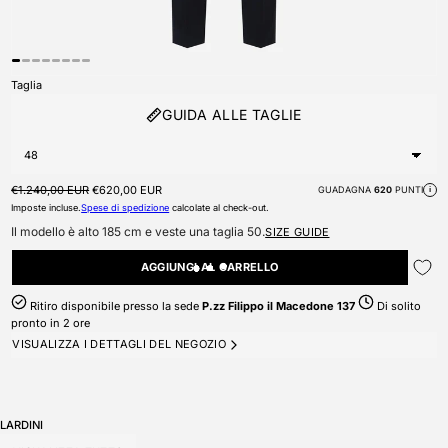
Taglia
GUIDA ALLE TAGLIE
Prezzo di listino
Prezzo scontato
€1.240,00 EUR
€620,00 EUR
GUADAGNA
620
PUNTI
i
Imposte incluse.
Spese di spedizione
calcolate al check-out.
Il modello è alto 185 cm e veste una taglia 50.
SIZE GUIDE
AGGIUNGI AL CARRELLO
Ritiro disponibile presso la sede
P.zz Filippo il Macedone 137
Di solito
pronto in 2 ore
VISUALIZZA I DETTAGLI DEL NEGOZIO
LARDINI