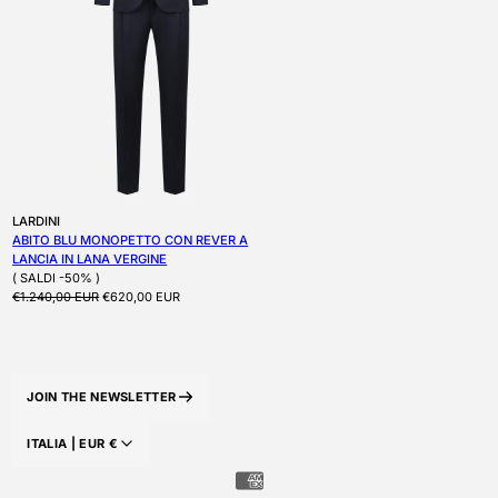
Produttore:
LARDINI
ABITO BLU MONOPETTO CON REVER A
LANCIA IN LANA VERGINE
( SALDI -50% )
Prezzo di listino
Prezzo scontato
€1.240,00 EUR
€620,00 EUR
JOIN THE NEWSLETTER
ITALIA |
EUR
€
PAESE/AREA GEOGRAFICA: