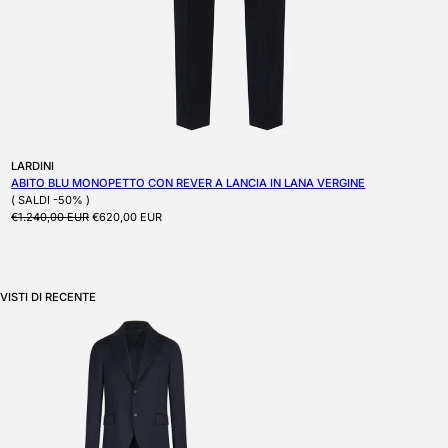
Produttore:
LARDINI
ABITO BLU MONOPETTO CON REVER A LANCIA IN LANA VERGINE
( SALDI -50% )
Prezzo di listino
Prezzo scontato
€1.240,00 EUR
€620,00 EUR
VISTI DI RECENTE