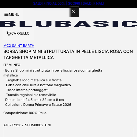
100 PUNTI CON ISCRIZIONE A BLUBASIC THE CLUB
MENU
CARRELLO
MC2 SAINT BARTH
BORSA SHOP MINI STRUTTURATA IN PELLE LISCIA ROSA CON
TARGHETTA METALLICA
ITEM INFO
Borsa Shop mini strutturata in pelle liscia rosa con targhetta
metallica
Targhetta logo metallica sul fronte
Patta con chiusura a bottone magnetico
Tasca interna portaoggetti
Tracolla regolabile e removibile
D
imensioni: 24,5 cm x 22 cm x 9 cm
Collezione Donna Primavera Estate 2026
Composizione: 100% Pelle.
SKU
A107773282-SHBM0002-UNI
APRI CONTENUTI