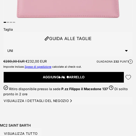
Taglia
GUIDA ALLE TAGLIE
Prezzo di listino
Prezzo scontato
€289,00 EUR
€232,00 EUR
GUADAGNA
232
PUNTI
i
Imposte incluse.
Spese di spedizione
calcolate al check-out.
AGGIUNGI AL CARRELLO
Ritiro disponibile presso la sede
P.zz Filippo il Macedone 137
Di solito
pronto in 2 ore
VISUALIZZA I DETTAGLI DEL NEGOZIO
MC2 SAINT BARTH
VISUALIZZA TUTTO