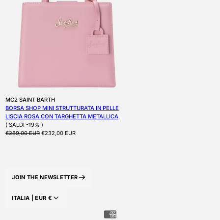
Produttore:
MC2 SAINT BARTH
BORSA SHOP MINI STRUTTURATA IN PELLE
LISCIA ROSA CON TARGHETTA METALLICA
( SALDI -19% )
Prezzo di listino
Prezzo scontato
€289,00 EUR
€232,00 EUR
JOIN THE NEWSLETTER
ITALIA |
EUR
€
PAESE/AREA GEOGRAFICA: