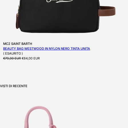
Produttore:
MC2 SAINT BARTH
BEAUTY BAG WESTWOOD IN NYLON NERO TINTA UNITA
( ESAURITO )
Prezzo di listino
Prezzo scontato
€79,00 EUR
€64,00 EUR
VISTI DI RECENTE