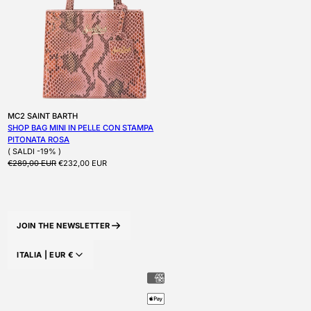
Produttore:
MC2 SAINT BARTH
SHOP BAG MINI IN PELLE CON STAMPA
PITONATA ROSA
( SALDI -19% )
Prezzo di listino
Prezzo scontato
€289,00 EUR
€232,00 EUR
JOIN THE NEWSLETTER
ITALIA |
EUR
€
PAESE/AREA GEOGRAFICA: