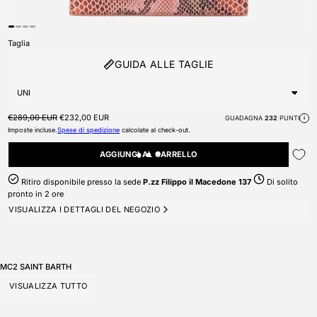
Taglia
GUIDA ALLE TAGLIE
Prezzo di listino
Prezzo scontato
€289,00 EUR
€232,00 EUR
GUADAGNA
232
PUNTI
i
Imposte incluse.
Spese di spedizione
calcolate al check-out.
AGGIUNGI AL CARRELLO
Ritiro disponibile presso la sede
P.zz Filippo il Macedone 137
Di solito
pronto in 2 ore
VISUALIZZA I DETTAGLI DEL NEGOZIO
MC2 SAINT BARTH
VISUALIZZA TUTTO