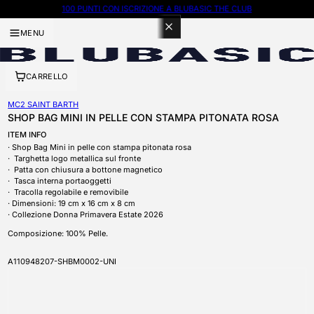
100 PUNTI CON ISCRIZIONE A BLUBASIC THE CLUB
MENU
CARRELLO
MC2 SAINT BARTH
SHOP BAG MINI IN PELLE CON STAMPA PITONATA ROSA
ITEM INFO
Shop Bag Mini in pelle con stampa pitonata rosa
Targhetta logo metallica sul fronte
Patta con chiusura a bottone magnetico
Tasca interna portaoggetti
Tracolla regolabile e removibile
D
imensioni: 19 cm x 16 cm x 8 cm
Collezione Donna Primavera Estate 2026
Composizione: 100% Pelle.
SKU
A110948207-SHBM0002-UNI
APRI CONTENUTI