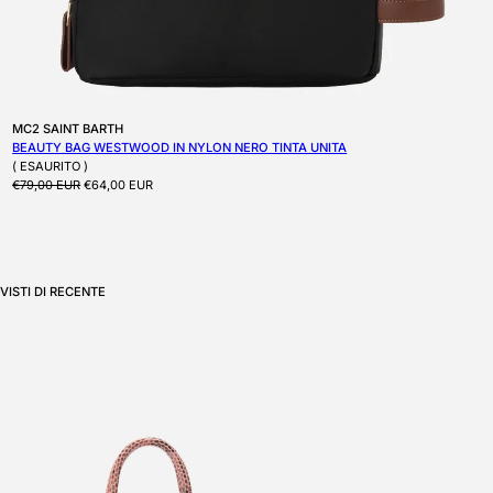
Produttore:
MC2 SAINT BARTH
BEAUTY BAG WESTWOOD IN NYLON NERO TINTA UNITA
( ESAURITO )
Prezzo di listino
Prezzo scontato
€79,00 EUR
€64,00 EUR
VISTI DI RECENTE