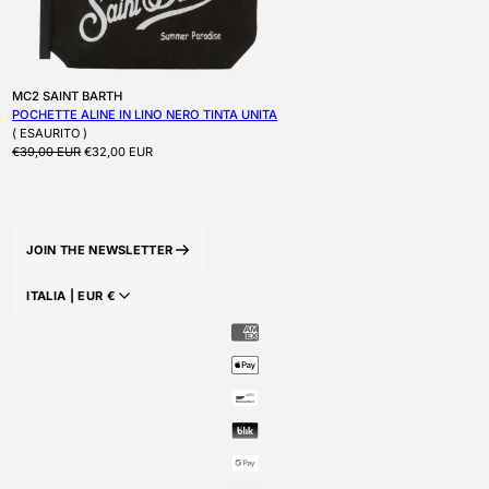
Produttore:
MC2 SAINT BARTH
POCHETTE ALINE IN LINO NERO TINTA UNITA
( ESAURITO )
Prezzo di listino
Prezzo scontato
€39,00 EUR
€32,00 EUR
JOIN THE NEWSLETTER
ITALIA |
EUR
€
PAESE/AREA GEOGRAFICA: