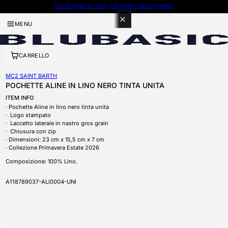
SALDI FINO AL 50% | SCOPRI I SALDI FINALI
100 PUNTI CON ISCRIZIONE A BLUBASIC THE CLUB
MENU
CARRELLO
MC2 SAINT BARTH
POCHETTE ALINE IN LINO NERO TINTA UNITA
ITEM INFO
Pochette Aline in lino nero tinta unita
Logo stampato
Laccetto laterale in nastro gros grain
Chiusura con zip
Dimensioni:
23 cm x 15,5 cm x 7 cm
Collezione Primavera Estate 2026
Composizione:
100% Lino.
SKU
A118789037-ALI0004-UNI
APRI CONTENUTI