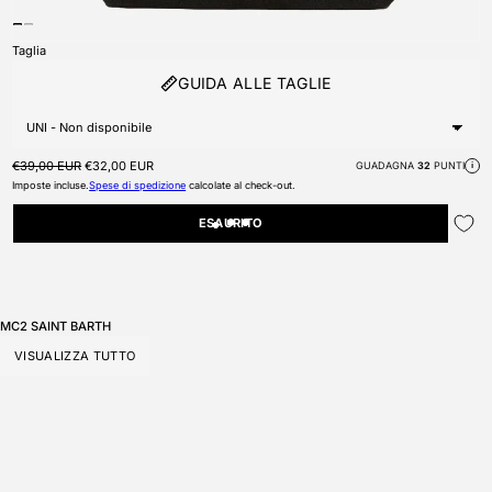
Taglia
GUIDA ALLE TAGLIE
Prezzo di listino
Prezzo scontato
€39,00 EUR
€32,00 EUR
GUADAGNA
32
PUNTI
i
Imposte incluse.
Spese di spedizione
calcolate al check-out.
ESAURITO
MC2 SAINT BARTH
VISUALIZZA TUTTO