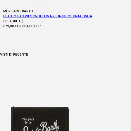
Produttore:
MC2 SAINT BARTH
BEAUTY BAG WESTWOOD IN NYLON NERO TINTA UNITA
( ESAURITO )
Prezzo di listino
Prezzo scontato
€79,00 EUR
€64,00 EUR
VISTI DI RECENTE