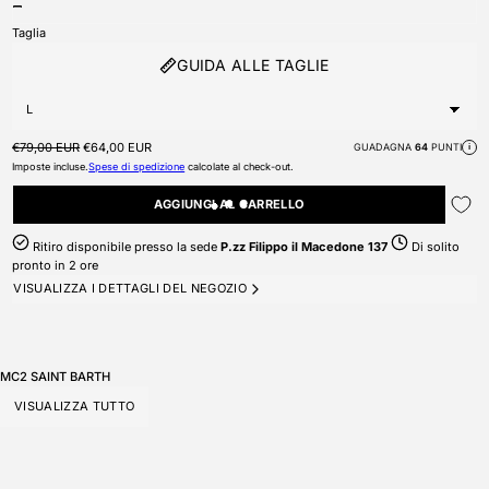
Taglia
GUIDA ALLE TAGLIE
Prezzo di listino
Prezzo scontato
€79,00 EUR
€64,00 EUR
GUADAGNA
64
PUNTI
i
Imposte incluse.
Spese di spedizione
calcolate al check-out.
AGGIUNGI AL CARRELLO
Ritiro disponibile presso la sede
P.zz Filippo il Macedone 137
Di solito
pronto in 2 ore
VISUALIZZA I DETTAGLI DEL NEGOZIO
MC2 SAINT BARTH
VISUALIZZA TUTTO