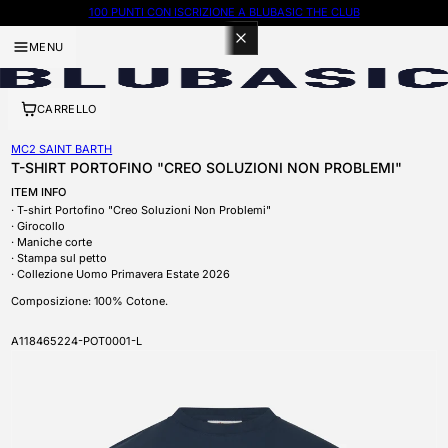
100 PUNTI CON ISCRIZIONE A BLUBASIC THE CLUB
MENU
CARRELLO
MC2 SAINT BARTH
T-SHIRT PORTOFINO "CREO SOLUZIONI NON PROBLEMI"
ITEM INFO
T-shirt Portofino "Creo Soluzioni Non Problemi"
Girocollo
Maniche corte
Stampa sul petto
Collezione
Uomo Primavera Estate 2026
Composizione: 100% Cotone.
SKU
A118465224-POT0001-L
APRI CONTENUTI