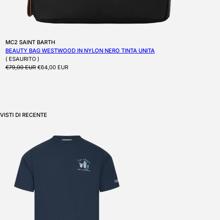
Produttore:
MC2 SAINT BARTH
BEAUTY BAG WESTWOOD IN NYLON NERO TINTA UNITA
( ESAURITO )
Prezzo di listino
Prezzo scontato
€79,00 EUR
€64,00 EUR
VISTI DI RECENTE