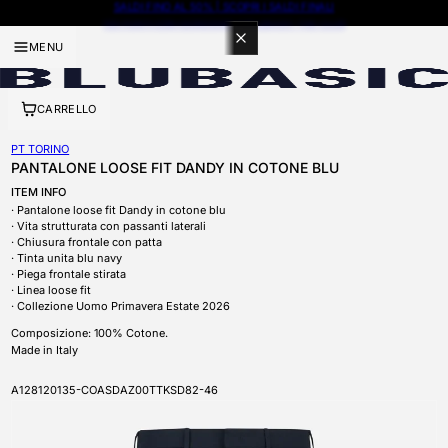
100 PUNTI CON ISCRIZIONE A BLUBASIC THE CLUB
MENU
CARRELLO
PT TORINO
PANTALONE LOOSE FIT DANDY IN COTONE BLU
ITEM INFO
Pantalone loose fit Dandy in cotone blu
Vita strutturata con passanti laterali
Chiusura frontale con patta
Tinta unita blu navy
Piega frontale stirata
Linea loose fit
Collezione Uomo Primavera Estate 2026
Composizione: 100% Cotone.
Made in Italy
SKU
A128120135-COASDAZ00TTKSD82-46
APRI CONTENUTI