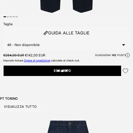
Taglia
GUIDA ALLE TAGLIE
Prezzo di listino
Prezzo scontato
€284,00 EUR
€142,00 EUR
GUADAGNA
142
PUNTI
i
Imposte incluse.
Spese di spedizione
calcolate al check-out.
ESAURITO
PT TORINO
VISUALIZZA TUTTO