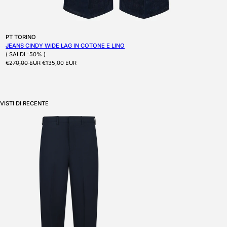
Produttore:
PT TORINO
JEANS CINDY WIDE LAG IN COTONE E LINO
( SALDI -50% )
Prezzo di listino
Prezzo scontato
€270,00 EUR
€135,00 EUR
VISTI DI RECENTE