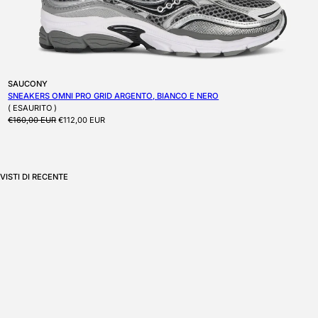
Produttore:
SAUCONY
SNEAKERS OMNI PRO GRID ARGENTO, BIANCO E NERO
( ESAURITO )
Prezzo di listino
Prezzo scontato
€160,00 EUR
€112,00 EUR
VISTI DI RECENTE