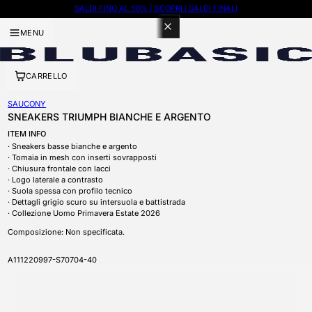
SALDI FINO AL 50% | SCOPRI I SALDI FINALI
100 PUNTI CON ISCRIZIONE A BLUBASIC THE CLUB
MENU
CARRELLO
SAUCONY
SNEAKERS TRIUMPH BIANCHE E ARGENTO
ITEM INFO
Sneakers basse bianche e argento
Tomaia in mesh con inserti sovrapposti
Chiusura frontale con lacci
Logo laterale a contrasto
Suola spessa con profilo tecnico
Dettagli grigio scuro su intersuola e battistrada
Collezione Uomo Primavera Estate 2026
Composizione: Non specificata.
SKU
A111220997-S70704-40
APRI CONTENUTI