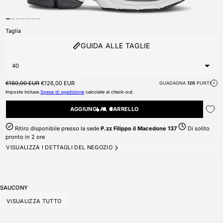
Taglia
GUIDA ALLE TAGLIE
Prezzo di listino
Prezzo scontato
€180,00 EUR
€126,00 EUR
GUADAGNA
126
PUNTI
i
Imposte incluse.
Spese di spedizione
calcolate al check-out.
AGGIUNGI AL CARRELLO
Ritiro disponibile presso la sede
P.zz Filippo il Macedone 137
Di solito
pronto in 2 ore
VISUALIZZA I DETTAGLI DEL NEGOZIO
SAUCONY
VISUALIZZA TUTTO