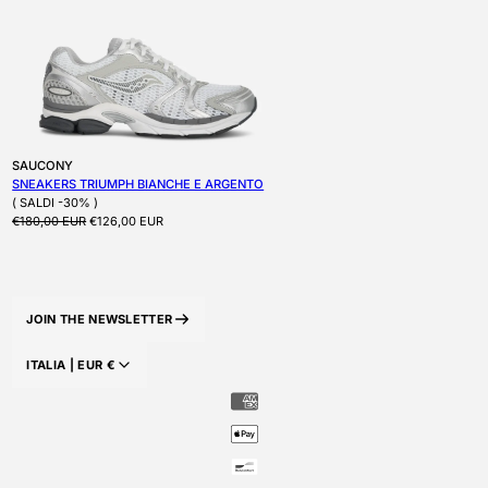
Produttore:
SAUCONY
SNEAKERS TRIUMPH BIANCHE E ARGENTO
( SALDI -30% )
Prezzo di listino
Prezzo scontato
€180,00 EUR
€126,00 EUR
JOIN THE NEWSLETTER
ITALIA |
EUR
€
PAESE/AREA GEOGRAFICA: